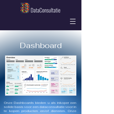
Dashboard
Onze Dashboards bieden u als inkoper een
solide basis voor een dataconsultatie
voor in
te kopen producten en/of diensten. Onze