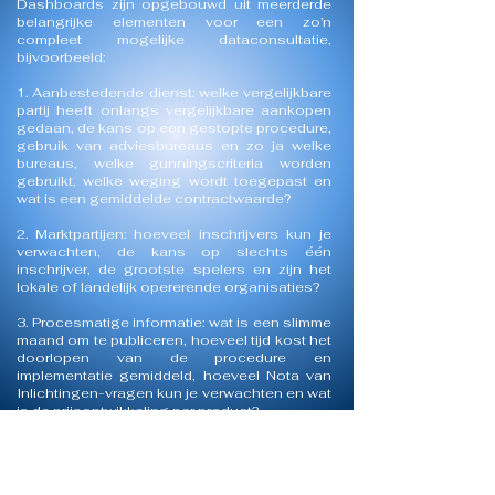
Dashboards zijn opgebouwd uit meerderde
belangrijke elementen voor een zo’n
compleet mogelijke dataconsultatie
,
bijvoorbeeld:
1. Aanbestedende dienst: welke vergelijkbare
partij heeft onlangs vergelijkbare aankopen
gedaan, de kans op een gestopte procedure,
gebruik van adviesbureaus en zo ja welke
bureaus, welke gunningscriteria worden
gebruikt, welke weging wordt toegepast en
wat is een gemiddelde contractwaarde?
2. Marktpartijen: hoeveel inschrijvers kun je
verwachten, de kans op slechts één
inschrijver, de grootste spelers en zijn het
lokale of landelijk opererende organisaties?
3. Procesmatige informatie: wat is een slimme
maand om te publiceren, hoeveel tijd kost het
doorlopen van de procedure en
implementatie gemiddeld, hoeveel Nota van
Inlichtingen-vragen kun je verwachten en wat
is de prijsontwikkeling per product?
Onze Dashboards geven u als inkoper een
snel inzicht in de markt en leent zich bij uitstek
om uw verdere stappen in het inkoopproces